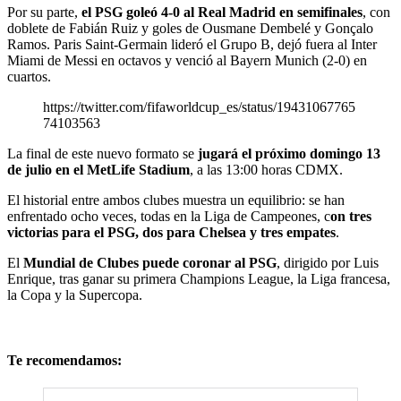
Por su parte,
el PSG goleó 4-0 al Real Madrid en semifinales
, con
doblete de Fabián Ruiz y goles de Ousmane Dembelé y Gonçalo
Ramos. Paris Saint-Germain lideró el Grupo B, dejó fuera al Inter
Miami de Messi en octavos y venció al Bayern Munich (2-0) en
cuartos.
https://twitter.com/fifaworldcup_es/status/19431067765
74103563
La final de este nuevo formato se
jugará el próximo domingo 13
de julio en el MetLife Stadium
, a las 13:00 horas CDMX.
El historial entre ambos clubes muestra un equilibrio: se han
enfrentado ocho veces, todas en la Liga de Campeones, c
on tres
victorias para el PSG, dos para Chelsea y tres empates
.
El
Mundial de Clubes puede coronar al PSG
, dirigido por Luis
Enrique, tras ganar su primera Champions League, la Liga francesa,
la Copa y la Supercopa.
Te recomendamos: