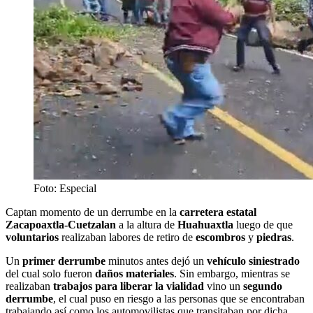
Foto: Especial
Captan momento de un derrumbe en la
carretera estatal
Zacapoaxtla-Cuetzalan
a la altura de
Huahuaxtla
luego de que
voluntarios
realizaban labores de retiro de
escombros
y
piedras
.
Un
primer derrumbe
minutos antes dejó un
vehículo siniestrado
del cual solo fueron
daños materiales
. Sin embargo, mientras se
realizaban
trabajos para liberar la vialidad
vino un
segundo
derrumbe
, el cual puso en riesgo a las personas que se encontraban
trabajando así como los automovilistas que transitaban por dicha