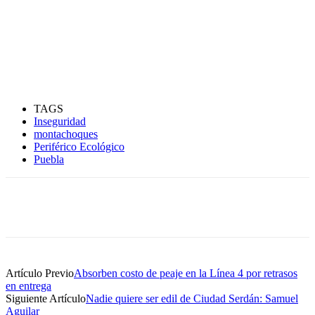
TAGS
Inseguridad
montachoques
Periférico Ecológico
Puebla
Artículo Previo
Absorben costo de peaje en la Línea 4 por retrasos
en entrega
Siguiente Artículo
Nadie quiere ser edil de Ciudad Serdán: Samuel
Aguilar