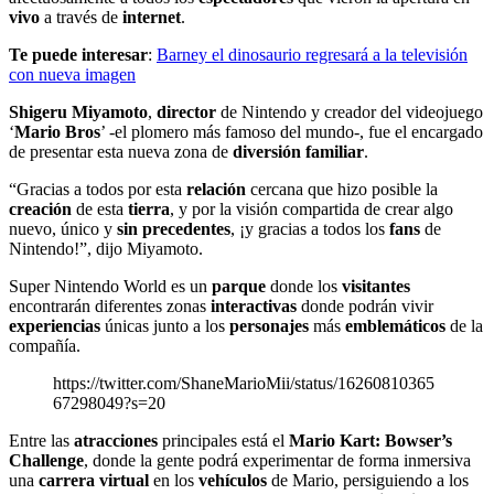
vivo
a través de
internet
.
Te puede interesar
:
Barney el dinosaurio regresará a la televisión
con nueva imagen
Shigeru Miyamoto
,
director
de Nintendo y creador del videojuego
‘
Mario Bros
’ -el plomero más famoso del mundo-, fue el encargado
de presentar esta nueva zona de
diversión familiar
.
“Gracias a todos por esta
relación
cercana que hizo posible la
creación
de esta
tierra
, y por la visión compartida de crear algo
nuevo, único y
sin precedentes
, ¡y gracias a todos los
fans
de
Nintendo!”, dijo Miyamoto.
Super Nintendo World es un
parque
donde los
visitantes
encontrarán diferentes zonas
interactivas
donde podrán vivir
experiencias
únicas junto a los
personajes
más
emblemáticos
de la
compañía.
https://twitter.com/ShaneMarioMii/status/16260810365
67298049?s=20
Entre las
atracciones
principales está el
Mario Kart: Bowser’s
Challenge
, donde la gente podrá experimentar de forma inmersiva
una
carrera virtual
en los
vehículos
de Mario, persiguiendo a los