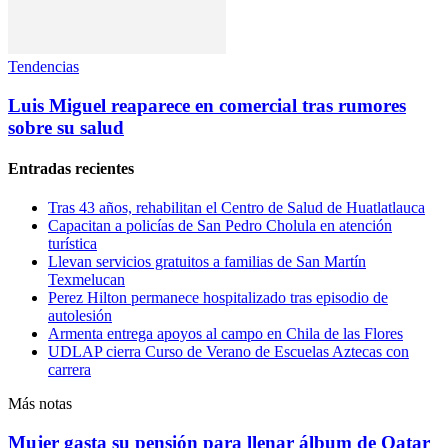
Tendencias
Luis Miguel reaparece en comercial tras rumores
sobre su salud
Entradas recientes
Tras 43 años, rehabilitan el Centro de Salud de Huatlatlauca
Capacitan a policías de San Pedro Cholula en atención
turística
Llevan servicios gratuitos a familias de San Martín
Texmelucan
Perez Hilton permanece hospitalizado tras episodio de
autolesión
Armenta entrega apoyos al campo en Chila de las Flores
UDLAP cierra Curso de Verano de Escuelas Aztecas con
carrera
Más notas
Mujer gasta su pensión para llenar álbum de Qatar