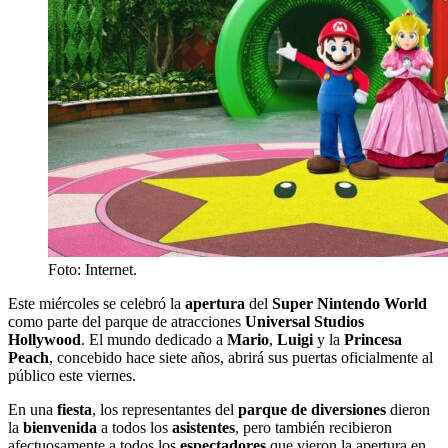
Foto: Internet.
Este miércoles se celebró la
apertura
del
Super Nintendo World
como parte del parque de atracciones
Universal Studios
Hollywood
. El mundo dedicado a
Mario
,
Luigi
y la
Princesa
Peach
, concebido hace siete años, abrirá sus puertas oficialmente al
público este viernes.
En una
fiesta
, los representantes del
parque de diversiones
dieron
la
bienvenida
a todos los
asistentes
, pero también recibieron
afectuosamente a todos los
espectadores
que vieron la apertura en