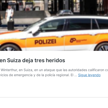
en Suiza deja tres heridos
Winterthur, en Suiza, en un ataque que las autoridades calificaron co
Ataq
icios de emergencia y de la policía regional. El …
Sigue leyendo
con
cuchi
en
esta
de
tren