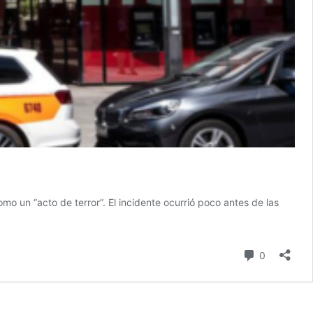
mo un “acto de terror”. El incidente ocurrió poco antes de las
ue
llo
Comentari
0
ción