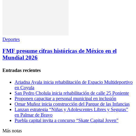
Deportes
FMF presume cifras históricas de México en el
Mundial 2026
Entradas recientes
Ariadna Ayala inicia rehabilitación de Espacio Multideportivo
en Coyula
San Pedro Cholula inicia rehabilitación de calle 25 Poniente
Proponen capacitar a personal municipal en inclusión
Omar Muñoz inicia construcción del Parque de las Infancias
Lanzan estrategia “Niñas y Adolescentes Libres y Seguras”
en Palmar de Bravo
Puebla capital invita a concurso “Skate Capital Joven”
Más notas