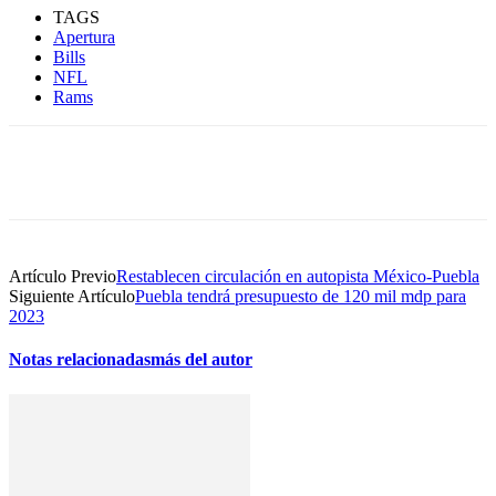
TAGS
Apertura
Bills
NFL
Rams
Artículo Previo
Restablecen circulación en autopista México-Puebla
Siguiente Artículo
Puebla tendrá presupuesto de 120 mil mdp para
2023
Notas relacionadas
más del autor