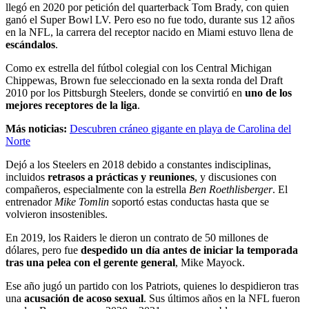
llegó en 2020 por petición del quarterback Tom Brady, con quien
ganó el Super Bowl LV. Pero eso no fue todo, durante sus 12 años
en la NFL, la carrera del receptor nacido en Miami estuvo llena de
escándalos
.
Como ex estrella del fútbol colegial con los Central Michigan
Chippewas, Brown fue seleccionado en la sexta ronda del Draft
2010 por los Pittsburgh Steelers, donde se convirtió en
uno de los
mejores receptores de la liga
.
Más noticias:
Descubren cráneo gigante en playa de Carolina del
Norte
Dejó a los Steelers en 2018 debido a constantes indisciplinas,
incluidos
retrasos a prácticas y reuniones
, y discusiones con
compañeros, especialmente con la estrella
Ben Roethlisberger
. El
entrenador
Mike Tomlin
soportó estas conductas hasta que se
volvieron insostenibles.
En 2019, los Raiders le dieron un contrato de 50 millones de
dólares, pero fue
despedido un día antes de iniciar la temporada
tras una pelea con el gerente general
, Mike Mayock.
Ese año jugó un partido con los Patriots, quienes lo despidieron tras
una
acusación de acoso sexual
. Sus últimos años en la NFL fueron