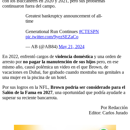
con los Buccaneers en 2020 y 2021, pero sus problemas
continuaron fuera del campo.
Greatest bankruptcy announcement of all-
time
Generational Run Continues
#CTESPN
pic.twitter.com/9yezSEZaCo
— AB (@AB84)
May 21, 2024
En 2022, enfrentó cargos de
violencia doméstica
y una orden de
arresto por
no pagar la manutención de sus hijos
pero, en ese
mismo año, causó polémica un video en el que Brown, de
vacaciones en Dubai, fue grabado cuando mostraba sus genitales a
una mujer en la piscina de un hotel.
Por sus logros en la NFL,
Brown podría ser considerado para el
Salón de la Fama en 2027
, una oportunidad que podría ayudarle a
superar su reciente bancarrota.
Por Redacción
Editor: Carlos Jurado