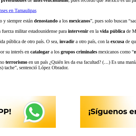
s
pretensiones
de
intervencionismo
, pues recordó que México es un p
enses en Tamaulipas
 y siempre están
denostando
a los
mexicanos
”, pues solo buscan “sa
la fuerza militar estadounidense para
intervenir
en la
vida pública
de Mé
vida pública de otro país. O sea,
invadir
a otro país, con la
excusa
de qu
por su interés en
catalogar
a los
grupos criminales
mexicanos como “
n
 no
terrorismo
en un país ¿Quién les da esa facultad? (…) Es una maní
nes) tache”, sentenció López Obrador.