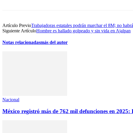
Artículo Previo
Trabajadoras estatales podrán marchar el 8M; no habrá
Siguiente Artículo
Hombre es hallado golpeado y sin vida en Ajalpan
Notas relacionadas
más del autor
Nacional
México registró más de 762 mil defunciones en 2025: