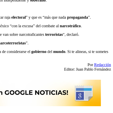
aís independiente y
soberano
.
car raja
electoral
” y que es “más que nada
propaganda
”.
xico “con la excusa” del combate al
narcotráfico
.
e van sobre narcotraficantes
terroristas
“, declaró.
arcoterroristas
”.
a de considerarse el
gobierno
del
mundo
. Si te alineas, si te sometes
Por
Redacción
Editor: Juan Pablo Fernández