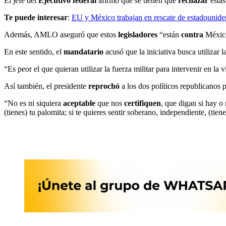
El jefe del
Ejecutivo federal
afirmó que se tienen que
rechazar
esta
Te puede interesar
:
EU y México trabajan en rescate de estadounid
Además, AMLO aseguró que estos
legisladores
“están
contra
México
En este sentido, el
mandatario
acusó que la iniciativa busca utilizar 
“Es peor el que quieran utilizar la fuerza militar para intervenir en la 
Así también, el presidente
reprochó
a los dos políticos republicanos 
“No es ni siquiera
aceptable
que nos
certifiquen
, que digan si hay o
(tienes) tu palomita; si te quieres sentir soberano, independiente, (tie