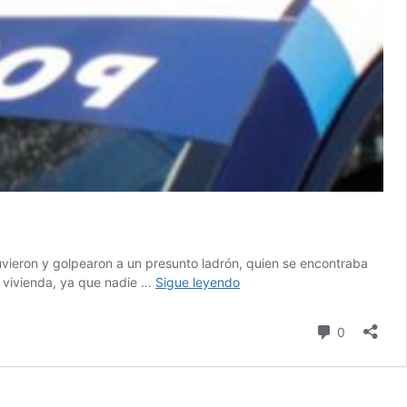
uvieron y golpearon a un presunto ladrón, quien se encontraba
Vecinos
a vivienda, ya que nadie …
Sigue leyendo
detienen
y
Comentari
0
golpean
a
presunto
ladrón