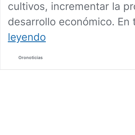
cultivos, incrementar la pr
desarrollo económico. En 
Omar
leyendo
Muñoz
entrega
31.9
Oronoticias
toneladas
de
fertilizante
y
semillas
en
Cuautlancingo