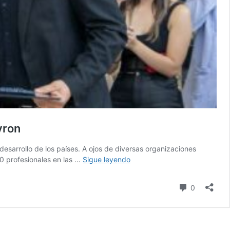
yron
desarrollo de los países. A ojos de diversas organizaciones
IBERO
0 profesionales en las …
Sigue leyendo
Puebla
celebra
Comentari
0
talento
e
innovación
de