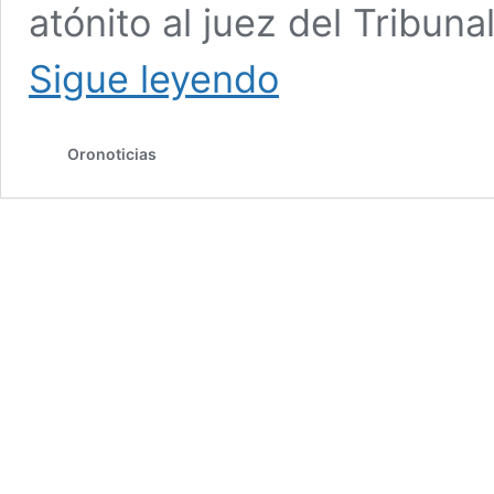
atónito al juez del Tribuna
Hombre
Sigue leyendo
con
licencia
suspendida
Oronoticias
acude
a
audiencia
manejando