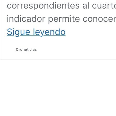
correspondientes al cuart
indicador permite conocer
CONDUSEF
Sigue leyendo
reporta
estabilidad
en
Oronoticias
atención
de
cajas
de
ahorro