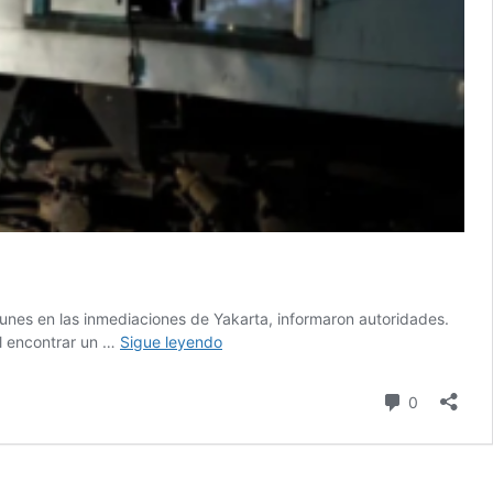
lunes en las inmediaciones de Yakarta, informaron autoridades.
Choque
al encontrar un …
Sigue leyendo
de
trenes
Comentari
0
en
Indonesia
deja
15